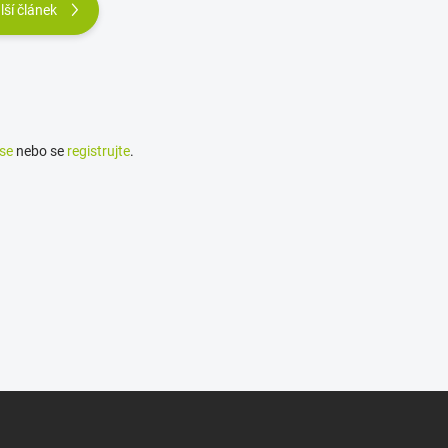
lší článek
 se
nebo se
registrujte
.