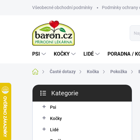
Přejít
Všeobecné obchodní podmínky
Podmínky ochrany 
na
obsah
PSI
KOČKY
LIDÉ
PORADNA / K
Domů
Časté dotazy
Kočka
Pokožka
P
Kategorie
o
Přeskočit
s
kategorie
t
Psi
r
Kočky
a
n
Lidé
n