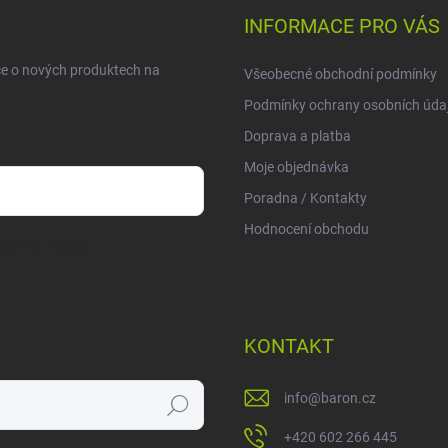
INFORMACE PRO VÁS
ce o nových produktech na
Všeobecné obchodní podmínky
Podmínky ochrany osobních úda
Doprava a platba
Moje objednávka
Poradna / Kontakty
Hodnocení obchodu
sobních údajů
KONTAKT
info
@
baron.cz
Hledat
+420 602 266 445