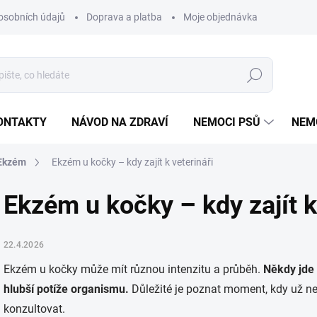
osobních údajů
Doprava a platba
Moje objednávka
Poradna
Hledat
ONTAKTY
NÁVOD NA ZDRAVÍ
NEMOCI PSŮ
NEM
Ekzém
Ekzém u kočky – kdy zajít k veterináři
Ekzém u kočky – kdy zajít k
22.4.2026
Ekzém u kočky může mít různou intenzitu a průběh.
Někdy jde 
hlubší potíže organismu.
Důležité je poznat moment, kdy už ne
konzultovat.