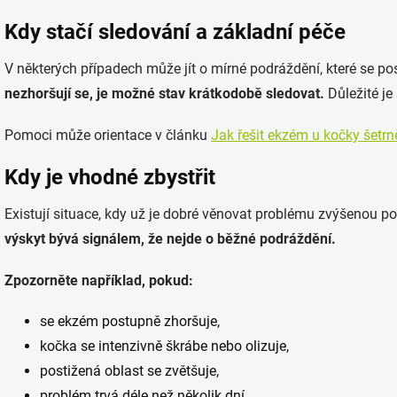
Kdy stačí sledování a základní péče
V některých případech může jít o mírné podráždění, které se po
nezhoršují se, je možné stav krátkodobě sledovat.
Důležité je
Pomoci může orientace v článku
Jak řešit ekzém u kočky šetrn
Kdy je vhodné zbystřit
Existují situace, kdy už je dobré věnovat problému zvýšenou p
výskyt bývá signálem, že nejde o běžné podráždění.
Zpozorněte například, pokud:
se ekzém postupně zhoršuje,
kočka se intenzivně škrábe nebo olizuje,
postižená oblast se zvětšuje,
problém trvá déle než několik dní.