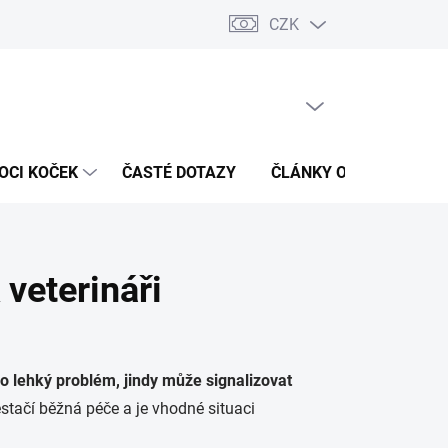
CZK
 / Kontakty
Hodnocení obchodu
PRÁZDNÝ KOŠÍK
NÁKUPNÍ
KOŠÍK
OCI KOČEK
ČASTÉ DOTAZY
ČLÁNKY O ZDRAVÍ
 veterináři
o lehký problém, jindy může signalizovat
stačí běžná péče a je vhodné situaci