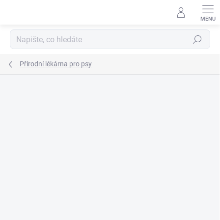
Přejít
na
obsah
Hledat
Přírodní lékárna pro psy