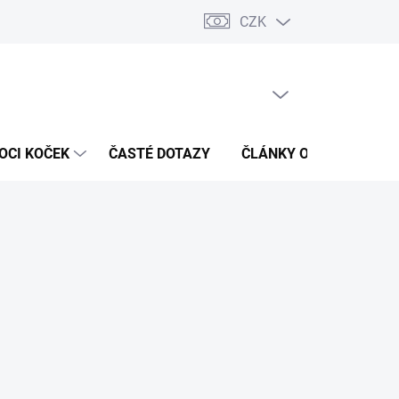
CZK
 / Kontakty
Hodnocení obchodu
PRÁZDNÝ KOŠÍK
NÁKUPNÍ
KOŠÍK
OCI KOČEK
ČASTÉ DOTAZY
ČLÁNKY O ZDRAVÍ