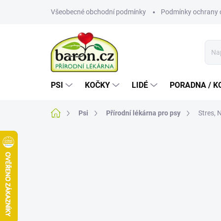
Přejít
Všeobecné obchodní podmínky
Podmínky ochrany 
na
obsah
PSI
KOČKY
LIDÉ
PORADNA / K
Domů
Psi
Přírodní lékárna pro psy
Stres, 