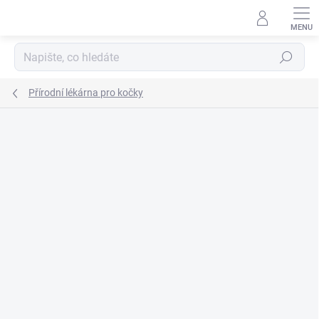
Přejít
na
obsah
Hledat
Přírodní lékárna pro kočky