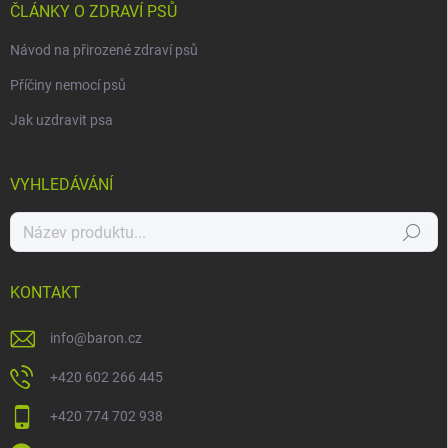
ČLÁNKY O ZDRAVÍ PSŮ
Návod na přirozené zdraví psů
Příčiny nemocí psů
Jak uzdravit psa
VYHLEDÁVÁNÍ
Hledat
KONTAKT
info
@
baron.cz
+420 602 266 445
+420 774 702 938