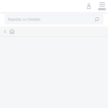
Přejít
na
obsah
Hledat
Domů