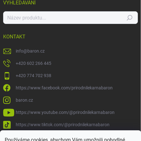
VYHLEDÁVÁNÍ
Hledat
KONTAKT
info
@
baron.cz
+420 602 266 445
+420 774 702 938
https://www.facebook.com/prirodnilekarnabaron
baron.cz
https://www.youtube.com/@prirodnilekarnabaron
https://www.tiktok.com/@prirodnilekarnabaron
Používáme cookies, abychom Vám umožnili pohodlné