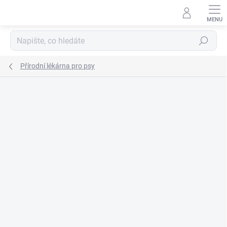
Přejít
na
obsah
Hledat
Přírodní lékárna pro psy