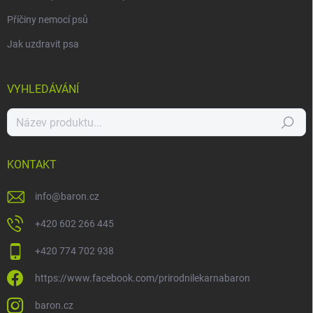
Příčiny nemocí psů
Jak uzdravit psa
VYHLEDÁVÁNÍ
Hledat
KONTAKT
info
@
baron.cz
+420 602 266 445
+420 774 702 938
https://www.facebook.com/prirodnilekarnabaron
baron.cz