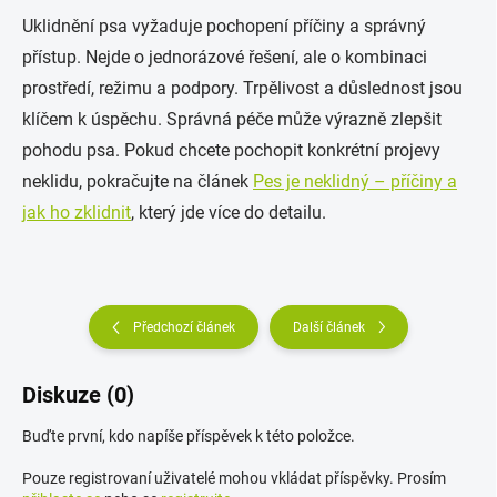
Uklidnění psa vyžaduje pochopení příčiny a správný
přístup. Nejde o jednorázové řešení, ale o kombinaci
prostředí, režimu a podpory. Trpělivost a důslednost jsou
klíčem k úspěchu. Správná péče může výrazně zlepšit
pohodu psa. Pokud chcete pochopit konkrétní projevy
neklidu, pokračujte na článek
Pes je neklidný – příčiny a
jak ho zklidnit
, který jde více do detailu.
Předchozí článek
Další článek
Diskuze (0)
Buďte první, kdo napíše příspěvek k této položce.
Pouze registrovaní uživatelé mohou vkládat příspěvky. Prosím