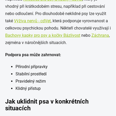
vhodný při krátkodobém stresu, například při cestování
nebo odloučení. Pro dlouhodobě neklidné psy lze využít
také
Výživa nervů - cdVet
, která podporuje vyrovnanost a
celkovou psychickou pohodu. Někteří chovatelé využívají i
Bachovy kapky pro psy a kočky Bázlivost
nebo
Záchrana
,
zejména v náročnějších situacích.
Podpora psa může zahrnovat:
Přírodní přípravky
Stabilní prostředí
Pravidelný režim
Klidný přístup
Jak uklidnit psa v konkrétních
situacích