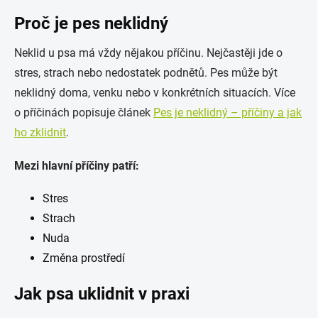
Proč je pes neklidný
Neklid u psa má vždy nějakou příčinu. Nejčastěji jde o
stres, strach nebo nedostatek podnětů. Pes může být
neklidný doma, venku nebo v konkrétních situacích. Více
o příčinách popisuje článek
Pes je neklidný – příčiny a jak
ho zklidnit
.
Mezi hlavní příčiny patří:
Stres
Strach
Nuda
Změna prostředí
Jak psa uklidnit v praxi