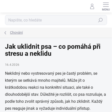
Přejít
na
obsah
Hledat
Chování
Jak uklidnit psa – co pomáhá při
stresu a neklidu
16.4.2026
Neklidný nebo vystresovaný pes je častý problém, se
kterým se setkává mnoho majitelů. Může jít o
krátkodobou reakci na konkrétní situaci, ale také o
dlouhodobější stav. Důležité je rozlišit, co psa rozrušuje, a
podle toho zvolit správný způsob, jak ho zklidnit. Každý
pes reaguje jinak a vyžaduje individuální přístup.