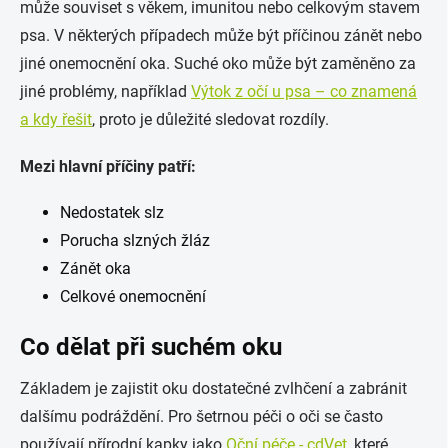
může souviset s věkem, imunitou nebo celkovým stavem
psa. V některých případech může být příčinou zánět nebo
jiné onemocnění oka. Suché oko může být zaměněno za
jiné problémy, například
Výtok z očí u psa – co znamená
a kdy řešit
, proto je důležité sledovat rozdíly.
Mezi hlavní příčiny patří:
Nedostatek slz
Porucha slzných žláz
Zánět oka
Celkové onemocnění
Co dělat při suchém oku
Základem je zajistit oku dostatečné zvlhčení a zabránit
dalšímu podráždění. Pro šetrnou péči o oči se často
používají přírodní kapky jako
Oční péče - cdVet
, které