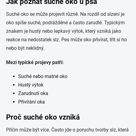
Jak poznat suché oko u psa
Suché oko se může projevit různě. Na rozdíl od slzení je
oko spíše suché, podrážděné a často zarudlé. Typickým
znakem je hustý nebo lepkavý výtok, který vzniká jako
reakce na nedostatek slz. Pes může oko přivírat, třít si ho
nebo být neklidný.
Mezi typické projevy patří:
Suché nebo matné oko
Hustý výtok
Zarudnutí oka
Přivírání oka
Proč suché oko vzniká
Příčin může být více. Často jde o poruchu tvorby slz, která