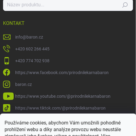
Hledat
KONTAKT
info
@
baron.cz
+420 602 266 445
+420 774 702 938
https://www.facebook.com/prirodnilekarnabaron
baron.cz
https://www.youtube.com/@prirodnilekarnabaron
https://www.tiktok.com/@prirodnilekarnabaron
Používáme cookies, abychom Vám umožnili pohodlné
prohlížení webu a díky analýze provozu webu neustále