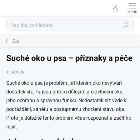
Přejít
na
obsah
Hledat
Oči
Suché oko u psa – příznaky a péče
15.4.2026
Suché oko u psa je problém, při kterém oko nevytváří
dostatek slz. Ty jsou přitom důležité pro zvlhčení oka,
jeho ochranu a správnou funkci. Nedostatek slz vede k
podráždění, zánětu a postupnému zhoršení stavu oka.
Proto je důležité tento problém včas rozpoznat a začít ho
řešit.