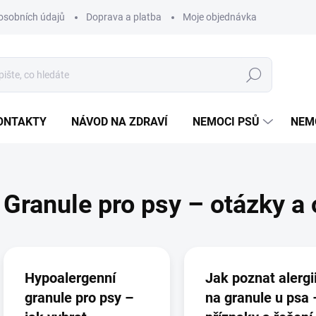
osobních údajů
Doprava a platba
Moje objednávka
Poradna
Hledat
ONTAKTY
NÁVOD NA ZDRAVÍ
NEMOCI PSŮ
NEM
Granule pro psy – otázky a
V
ý
p
Hypoalergenní
Jak poznat alergi
i
granule pro psy –
na granule u psa 
s