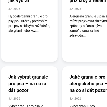
jak vybrat
příznaky a řešení
č
l
3.4.2026
3.4.2026
á
Hypoalergenní granule pro
Alergie na granule u psa 
n
psy jsou určeny především
může projevovat různými
k
pro psy s citlivým zažíváním,
způsoby a často bývá
ů
alergiemi nebo kož...
zaměňována za jiné
zdravotn...
Jak vybrat granule
Jaké granule pro
pro psa – na co si
alergického psa 
dát pozor
na co si dát pozor
3.4.2026
3.4.2026
Výběr granulí pro psa je
Výběr granulí pro