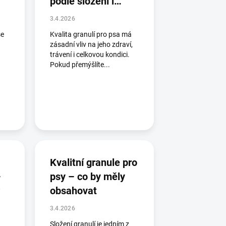
podle složení i
výroby
3.4.2026
se
Kvalita granulí pro psa má
zásadní vliv na jeho zdraví,
trávení i celkovou kondici.
Pokud přemýšlíte...
Kvalitní granule pro
–
psy – co by měly
obsahovat
3.4.2026
Složení granulí je jedním z