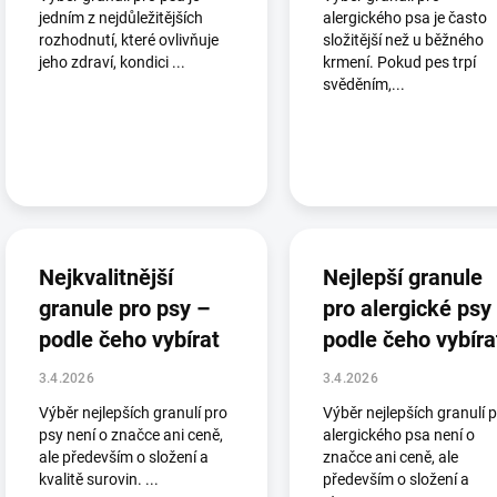
jedním z nejdůležitějších
alergického psa je často
rozhodnutí, které ovlivňuje
složitější než u běžného
jeho zdraví, kondici ...
krmení. Pokud pes trpí
svěděním,...
Nejkvalitnější
Nejlepší granule
granule pro psy –
pro alergické psy
podle čeho vybírat
podle čeho vybíra
3.4.2026
3.4.2026
Výběr nejlepších granulí pro
Výběr nejlepších granulí 
psy není o značce ani ceně,
alergického psa není o
ale především o složení a
značce ani ceně, ale
kvalitě surovin. ...
především o složení a