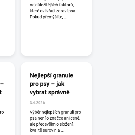
nejdůležitějších faktorů,
které ovlivňují zdraví psa.
Pokud přemýšlíte, ...
Nejlepší granule
 –
pro psy – jak
t
vybrat správně
3.4.2026
pro
Výběr nejlepších granulí pro
psa není o značce ani ceně,
ale především o složení,
kvalitě surovin a ...