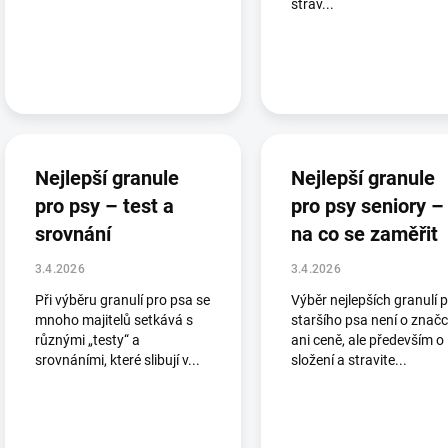
strav...
Nejlepší granule
Nejlepší granule
pro psy – test a
pro psy seniory –
srovnání
na co se zaměřit
3.4.2026
3.4.2026
Při výběru granulí pro psa se
Výběr nejlepších granulí 
mnoho majitelů setkává s
staršího psa není o znač
různými „testy“ a
ani ceně, ale především o
srovnáními, které slibují v...
složení a stravite...