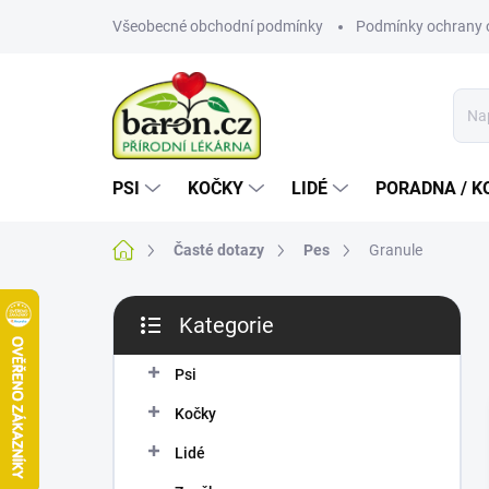
Přejít
Všeobecné obchodní podmínky
Podmínky ochrany 
na
obsah
PSI
KOČKY
LIDÉ
PORADNA / K
Domů
Časté dotazy
Pes
Granule
P
Kategorie
o
Přeskočit
s
kategorie
t
Psi
r
Kočky
a
n
Lidé
n