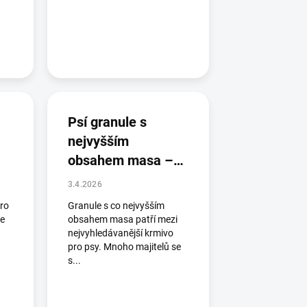
Psí granule s
nejvyšším
obsahem masa –
na co si dát pozor
3.4.2026
pro
Granule s co nejvyšším
ce
obsahem masa patří mezi
nejvyhledávanější krmivo
pro psy. Mnoho majitelů se
s...