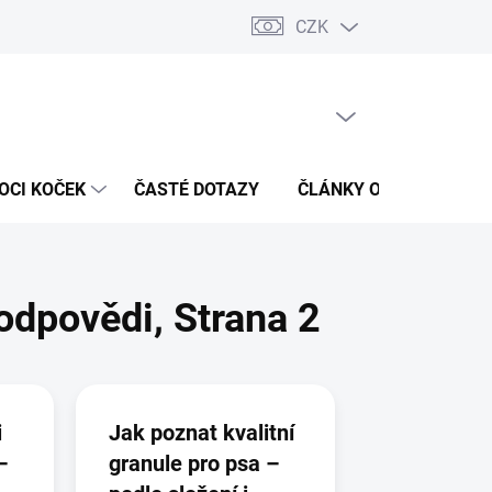
CZK
 / Kontakty
Hodnocení obchodu
PRÁZDNÝ KOŠÍK
NÁKUPNÍ
KOŠÍK
OCI KOČEK
ČASTÉ DOTAZY
ČLÁNKY O ZDRAVÍ
 odpovědi
, Strana 2
i
Jak poznat kvalitní
–
granule pro psa –