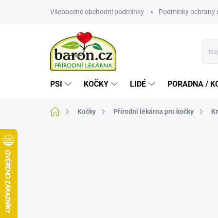
Přejít
Všeobecné obchodní podmínky
Podmínky ochrany 
na
obsah
PSI
KOČKY
LIDÉ
PORADNA / K
Domů
Kočky
Přírodní lékárna pro kočky
Kr