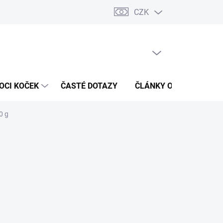
CZK
 / Kontakty
Hodnocení obchodu
PRÁZDNÝ KOŠÍK
NÁKUPNÍ
KOŠÍK
OCI KOČEK
ČASTÉ DOTAZY
ČLÁNKY O ZDRAVÍ
0 g