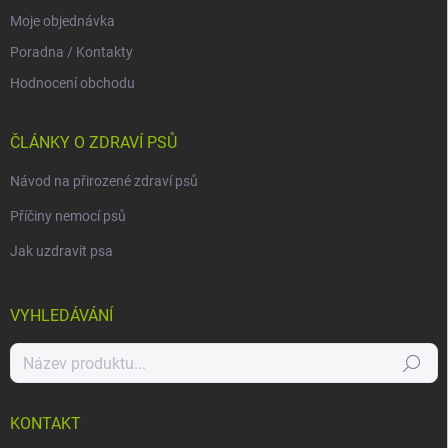
Moje objednávka
Poradna / Kontakty
Hodnocení obchodu
ČLÁNKY O ZDRAVÍ PSŮ
Návod na přirozené zdraví psů
Příčiny nemocí psů
Jak uzdravit psa
VYHLEDÁVÁNÍ
Hledat
KONTAKT