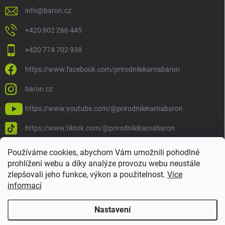
info
@
baron.cz
+420 602 266 445
+420 774 702 938
https://www.facebook.com/prirodnilekarnabaron
baron.cz
https://www.youtube.com/@prirodnilekarnabaron
https://www.tiktok.com/@prirodnilekarnabaron
Používáme cookies, abychom Vám umožnili pohodlné
prohlížení webu a díky analýze provozu webu neustále
zlepšovali jeho funkce, výkon a použitelnost.
Více
informací
Nastavení