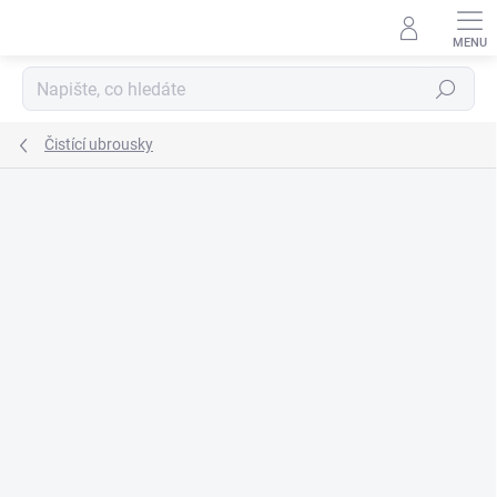
Přejít
na
obsah
Hledat
Čistící ubrousky