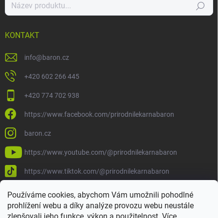
Hledat
KONTAKT
info
@
baron.cz
+420 602 266 445
+420 774 702 938
https://www.facebook.com/prirodnilekarnabaron
baron.cz
https://www.youtube.com/@prirodnilekarnabaron
https://www.tiktok.com/@prirodnilekarnabaron
Používáme cookies, abychom Vám umožnili pohodlné
prohlížení webu a díky analýze provozu webu neustále
zlepšovali jeho funkce, výkon a použitelnost.
Více