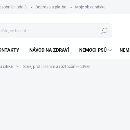
osobních údajů
Doprava a platba
Moje objednávka
Poradna
Hledat
ONTAKTY
NÁVOD NA ZDRAVÍ
NEMOCI PSŮ
NEM
azitika
Sprej proti plísním a roztočům - cdVet