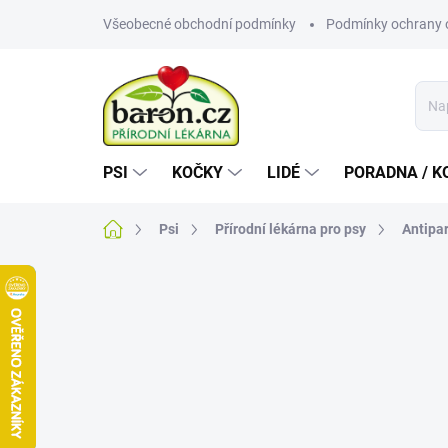
Přejít
Všeobecné obchodní podmínky
Podmínky ochrany 
na
obsah
PSI
KOČKY
LIDÉ
PORADNA / K
Domů
Psi
Přírodní lékárna pro psy
Antipar