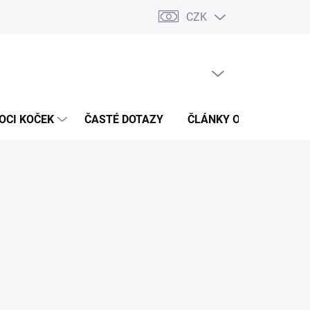
CZK
 / Kontakty
Hodnocení obchodu
PRÁZDNÝ KOŠÍK
NÁKUPNÍ
KOŠÍK
OCI KOČEK
ČASTÉ DOTAZY
ČLÁNKY O ZDRAVÍ