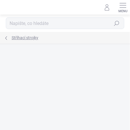
Přejít
na
obsah
Hledat
Stříhací strojky