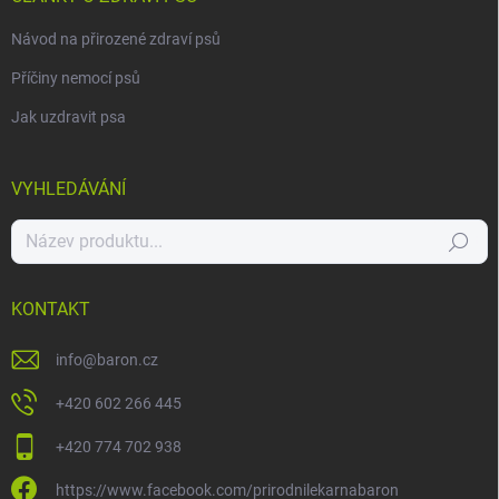
Návod na přirozené zdraví psů
Příčiny nemocí psů
Jak uzdravit psa
VYHLEDÁVÁNÍ
Hledat
KONTAKT
info
@
baron.cz
+420 602 266 445
+420 774 702 938
https://www.facebook.com/prirodnilekarnabaron