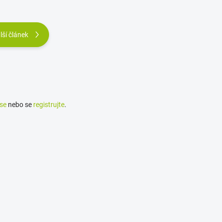
lší článek
 se
nebo se
registrujte
.