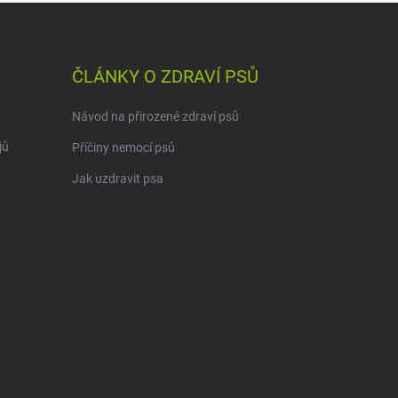
ČLÁNKY O ZDRAVÍ PSŮ
Návod na přirozené zdraví psů
jů
Příčiny nemocí psů
Jak uzdravit psa