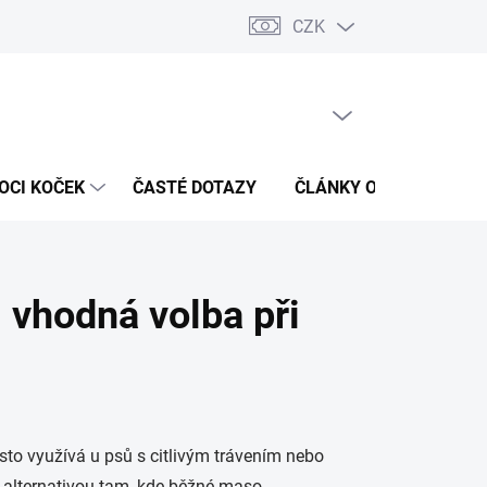
CZK
 / Kontakty
Hodnocení obchodu
PRÁZDNÝ KOŠÍK
NÁKUPNÍ
KOŠÍK
OCI KOČEK
ČASTÉ DOTAZY
ČLÁNKY O ZDRAVÍ
– vhodná volba při
sto využívá u psů s citlivým trávením nebo
u alternativou tam, kde běžné maso