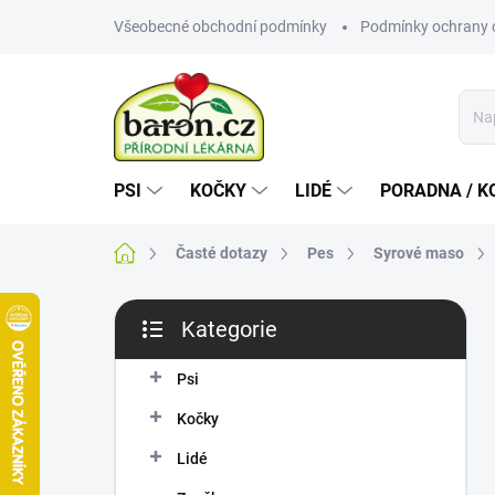
Přejít
Všeobecné obchodní podmínky
Podmínky ochrany 
na
obsah
PSI
KOČKY
LIDÉ
PORADNA / K
Domů
Časté dotazy
Pes
Syrové maso
P
Kategorie
o
Přeskočit
s
kategorie
t
Psi
r
Kočky
a
n
Lidé
n