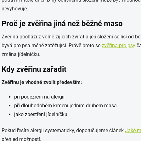
nevyhovuje.
Proč je zvěřina jiná než běžné maso
Zvěřina pochází z volně žijících zvířat a její složení se liší o
bývá pro psa méně zatěžující. Právě proto se
zvěřina pro psy
ča
změna jídelníčku.
Kdy zvěřinu zařadit
Zvěřinu je vhodné zvolit především:
při podezření na alergii
při dlouhodobém krmení jedním druhem masa
jako zpestření jídelníčku
Pokud řešíte alergii systematicky, doporučujeme článek
Jaké m
přehled možností.