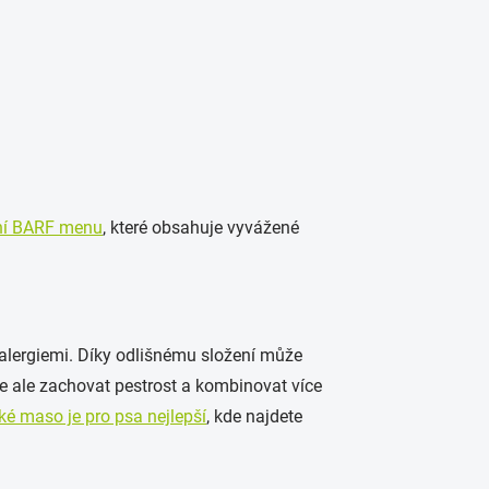
ní BARF menu
, které obsahuje vyvážené
 alergiemi. Díky odlišnému složení může
 je ale zachovat pestrost a kombinovat více
ké maso je pro psa nejlepší
, kde najdete