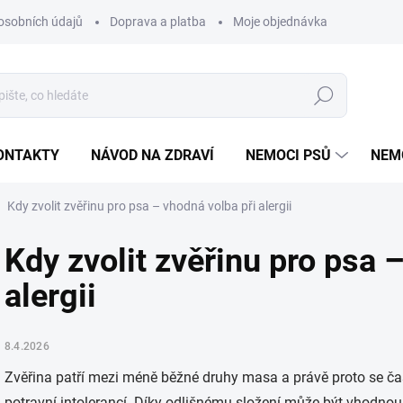
osobních údajů
Doprava a platba
Moje objednávka
Poradna
Hledat
ONTAKTY
NÁVOD NA ZDRAVÍ
NEMOCI PSŮ
NEM
Kdy zvolit zvěřinu pro psa – vhodná volba při alergii
Kdy zvolit zvěřinu pro psa 
alergii
8.4.2026
Zvěřina patří mezi méně běžné druhy masa a právě proto se ča
potravní intolerancí. Díky odlišnému složení může být vhodno