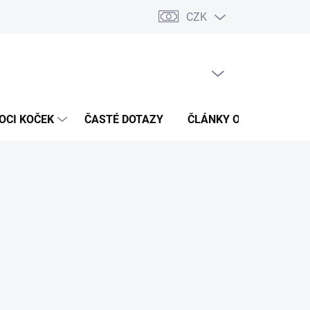
CZK
 / Kontakty
Hodnocení obchodu
PRÁZDNÝ KOŠÍK
NÁKUPNÍ
KOŠÍK
OCI KOČEK
ČASTÉ DOTAZY
ČLÁNKY O ZDRAVÍ