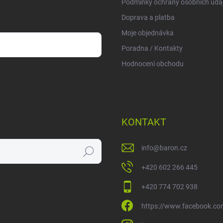
Podmínky ochrany osobních úda
Doprava a platba
Moje objednávka
Poradna / Kontakty
Hodnocení obchodu
sobních údajů
KONTAKT
info
@
baron.cz
Hledat
+420 602 266 445
+420 774 702 938
https://www.facebook.co