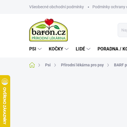
Přejít
Všeobecné obchodní podmínky
Podmínky ochrany 
na
obsah
PSI
KOČKY
LIDÉ
PORADNA / K
Domů
Psi
Přírodní lékárna pro psy
BARF p