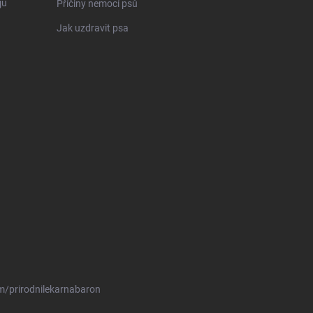
jů
Příčiny nemocí psů
Jak uzdravit psa
m/prirodnilekarnabaron