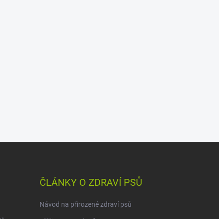
ČLÁNKY O ZDRAVÍ PSŮ
Návod na přirozené zdraví psů