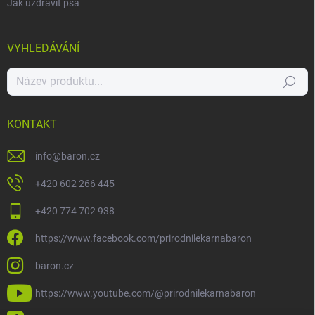
Jak uzdravit psa
VYHLEDÁVÁNÍ
Hledat
KONTAKT
info
@
baron.cz
+420 602 266 445
+420 774 702 938
https://www.facebook.com/prirodnilekarnabaron
baron.cz
https://www.youtube.com/@prirodnilekarnabaron