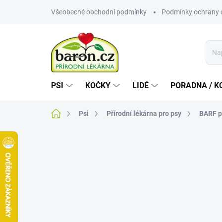
Přejít
Všeobecné obchodní podmínky
Podmínky ochrany 
na
obsah
PSI
KOČKY
LIDÉ
PORADNA / K
Domů
Psi
Přírodní lékárna pro psy
BARF p