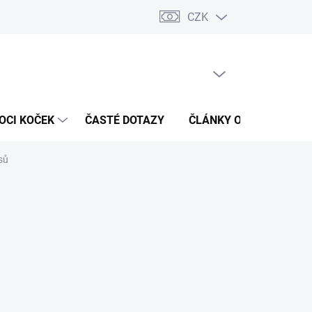
CZK
 / Kontakty
Hodnocení obchodu
PRÁZDNÝ KOŠÍK
NÁKUPNÍ
KOŠÍK
OCI KOČEK
ČASTÉ DOTAZY
ČLÁNKY O ZDRAVÍ
sů