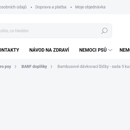
osobních údajů
Doprava a platba
Moje objednávka
Poradna
Hledat
ONTAKTY
NÁVOD NA ZDRAVÍ
NEMOCI PSŮ
NEM
ro psy
BARF doplňky
Bambusové dávkovací lžičky - sada 5 ku