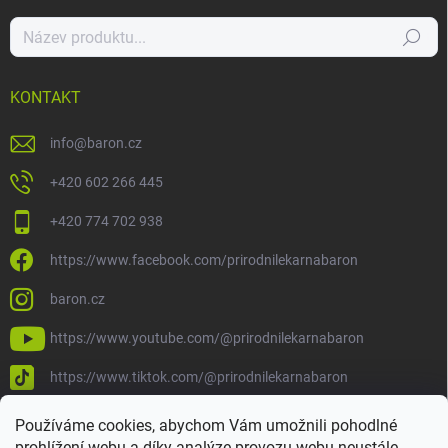
Hledat
KONTAKT
info
@
baron.cz
+420 602 266 445
+420 774 702 938
https://www.facebook.com/prirodnilekarnabaron
baron.cz
https://www.youtube.com/@prirodnilekarnabaron
https://www.tiktok.com/@prirodnilekarnabaron
Používáme cookies, abychom Vám umožnili pohodlné
prohlížení webu a díky analýze provozu webu neustále