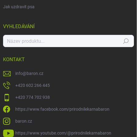
Jak uzdravit psa
VYHLEDÁVÁNÍ
Hledat
KONTAKT
info
@
baron.cz
+420 602 266 445
+420 774 702 938
https://www.facebook.com/prirodnilekarnabaron
baron.cz
https://www.youtube.com/@prirodnilekarnabaron