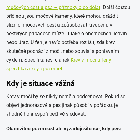
močových cest u psa – příznaky a co dělat
. Další častou
příčinou jsou močové kameny, které mohou dráždit
sliznici močových cest a způsobovat krvácení. V
některých případech může jít také o onemocnění ledvin
nebo úraz. U fen je navíc potřeba rozlišit, zda krev
skutečně pochází z moči, nebo souvisí s pohlavním
cyklem. Specifika řeší článek
Krev v moči u feny –
specifika a kdy zpozornět
.
Kdy je situace vážná
Krev v moči by se nikdy neměla podceňovat. Pokud se
objeví jednorázově a pes jinak působí v pořádku, je
vhodné ho alespoň pečlivě sledovat.
Okamžitou pozornost ale vyžadují situace, kdy pes: