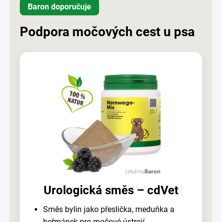
Baron doporučuje
Podpora močových cest u psa
Urologická směs – cdVet
Směs bylin jako přeslička, meduňka a
heřmánek pro močové ústrojí.