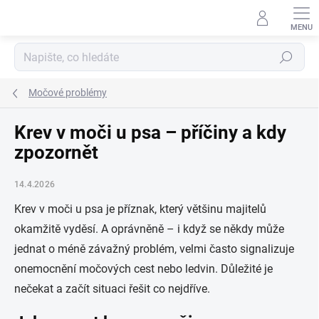
Přejít
na
obsah
Hledat
Močové problémy
Krev v moči u psa – příčiny a kdy
zpozornět
14.4.2026
Krev v moči u psa je příznak, který většinu majitelů
okamžitě vyděsí. A oprávněně – i když se někdy může
jednat o méně závažný problém, velmi často signalizuje
onemocnění močových cest nebo ledvin. Důležité je
nečekat a začít situaci řešit co nejdříve.