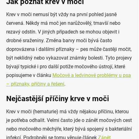
Jak poznat krev v moči
Krev v moči nemusí být vždy na první pohled jasně
červená. Někdy má moč jen narůžovělý, tmavší nebo
rezavý odstín. V jiných případech se mohou objevit i
drobné sraženiny. Změna barvy moči bývá často
doprovázena i dalšími příznaky – pes může častěji močit,
být neklidný nebo vykazovat známky bolesti. Tyto projevy
bývají typické i pro další potíže močového ústrojí, které
popisujeme v článku
Močové a ledvinové problémy u psa
– příznaky, příčiny a řešení
.
Nejčastější příčiny krve v moči
Krev v moči (hematurie) má vždy nějakou příčinu, kterou
je potřeba odhalit. Velmi často jde o zánět močových cest
nebo močového měchýře, který bývá spojený s bakteriální
infekcí. Podrobněji se tomu věnuje článek
Zánět