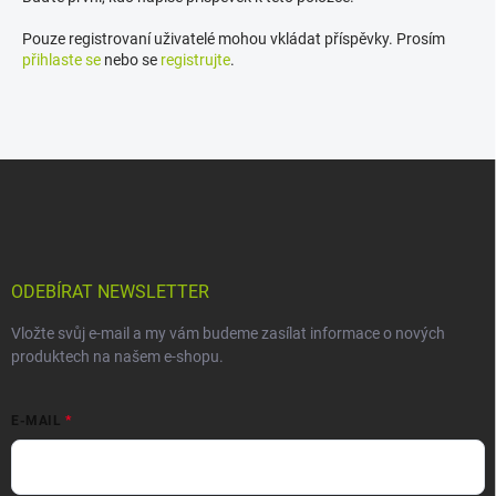
Pouze registrovaní uživatelé mohou vkládat příspěvky. Prosím
přihlaste se
nebo se
registrujte
.
Z
á
p
a
t
í
ODEBÍRAT NEWSLETTER
Vložte svůj e-mail a my vám budeme zasílat informace o nových
produktech na našem e-shopu.
E-MAIL