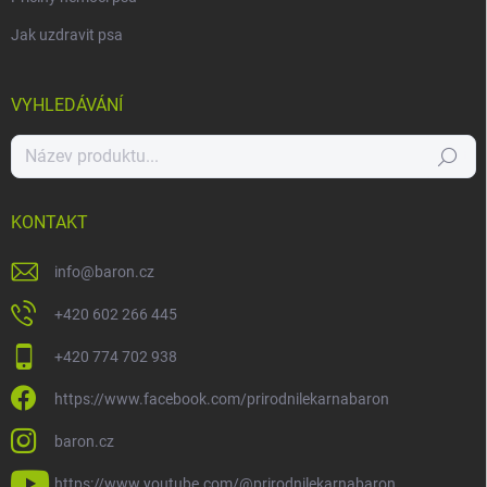
Jak uzdravit psa
VYHLEDÁVÁNÍ
Hledat
KONTAKT
info
@
baron.cz
+420 602 266 445
+420 774 702 938
https://www.facebook.com/prirodnilekarnabaron
baron.cz
https://www.youtube.com/@prirodnilekarnabaron