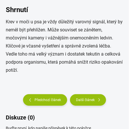
Shrnutí
Krev v moči u psa je vždy důležitý varovný signál, který by
neměl být přehlížen. Může souviset se zánětem,
močovými kameny i vážnějším onemocněním ledvin.
Klíčové je včasné vyšetření a správně zvolená léčba.
Vedle toho má velký význam i dostatek tekutin a celková
podpora organismu, která pomáhá snížit riziko opakování
potíží.
Předchozí článek
Další článek
Diskuze (0)
Buďte první, kdo napíše příspěvek k této položce.