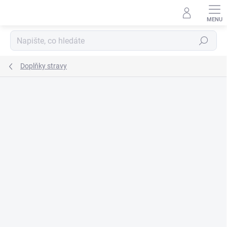
Přejít
na
obsah
Hledat
Doplňky stravy