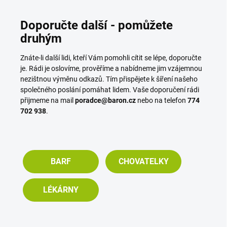
Doporučte další - pomůžete
druhým
Znáte-li další lidi, kteří Vám pomohli cítit se lépe, doporučte
je. Rádi je oslovíme, prověříme a nabídneme jim vzájemnou
nezištnou výměnu odkazů. Tím přispějete k šíření našeho
společného poslání pomáhat lidem. Vaše doporučení rádi
přijmeme na mail
poradce@baron.cz
nebo na telefon
774
702 938
.
BARF
CHOVATELKY
LÉKÁRNY