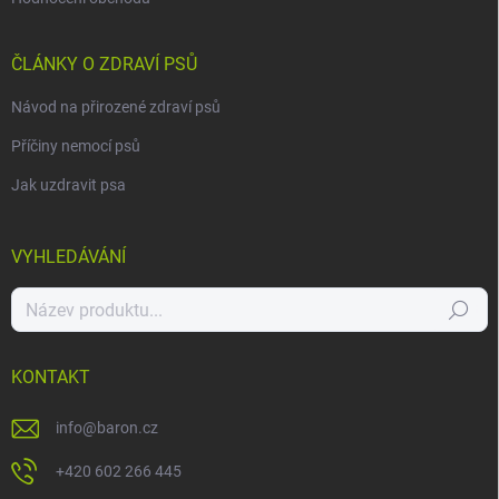
ČLÁNKY O ZDRAVÍ PSŮ
Návod na přirozené zdraví psů
Příčiny nemocí psů
Jak uzdravit psa
VYHLEDÁVÁNÍ
Hledat
KONTAKT
info
@
baron.cz
+420 602 266 445