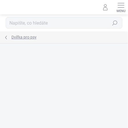
Přejít
na
obsah
Hledat
Dvířka pro psy