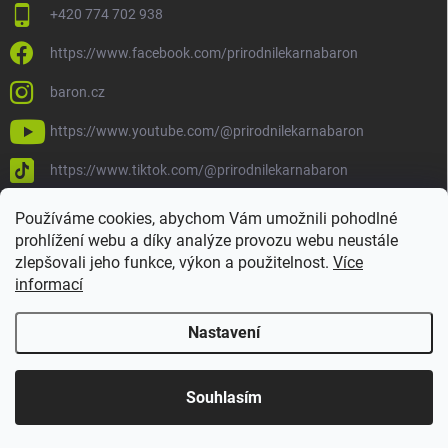
+420 774 702 938
https://www.facebook.com/prirodnilekarnabaron
baron.cz
https://www.youtube.com/@prirodnilekarnabaron
https://www.tiktok.com/@prirodnilekarnabaron
Používáme cookies, abychom Vám umožnili pohodlné
prohlížení webu a díky analýze provozu webu neustále
zlepšovali jeho funkce, výkon a použitelnost.
Více
informací
Nastavení
Copyright 2026
Baron
. Všechna práva vyhrazena.
Upravit nastavení
cookies
Souhlasím
Vytvořil Shoptet