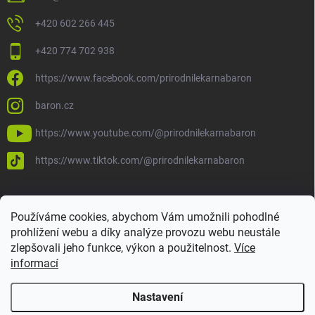
+420 602 266 445
+420 774 702 938
https://www.facebook.com/prirodnilekarnabaron
baron.cz
https://www.youtube.com/@prirodnilekarnabaron
https://www.tiktok.com/@prirodnilekarnabaron
Používáme cookies, abychom Vám umožnili pohodlné
prohlížení webu a díky analýze provozu webu neustále
zlepšovali jeho funkce, výkon a použitelnost.
Více
informací
Nastavení
Copyright 2026
Baron
. Všechna práva vyhrazena.
Upravit nastavení
cookies