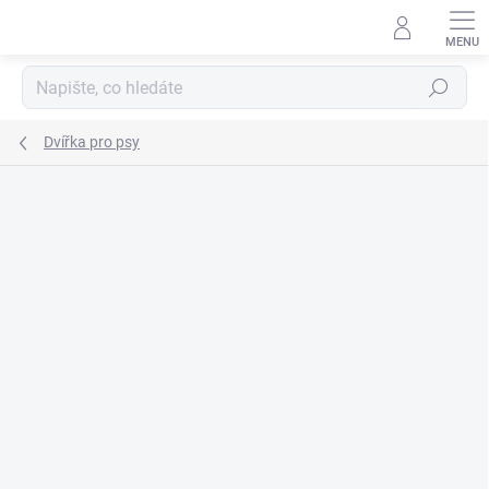
Přejít
na
obsah
Hledat
Dvířka pro psy