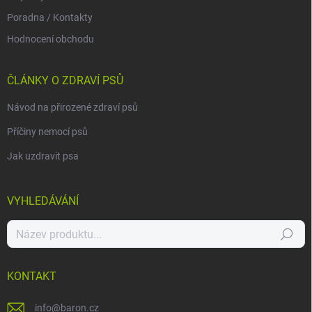
Poradna / Kontakty
Hodnocení obchodu
ČLÁNKY O ZDRAVÍ PSŮ
Návod na přirozené zdraví psů
Příčiny nemocí psů
Jak uzdravit psa
VYHLEDÁVÁNÍ
Hledat
KONTAKT
info
@
baron.cz