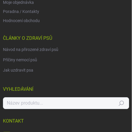
Moje objednávka
Poradna / Kontakty
Hodnocení obchodu
ČLÁNKY O ZDRAVÍ PSŮ
Návod na přirozené zdraví psů
Příčiny nemocí psů
Jak uzdravit psa
VYHLEDÁVÁNÍ
Hledat
KONTAKT