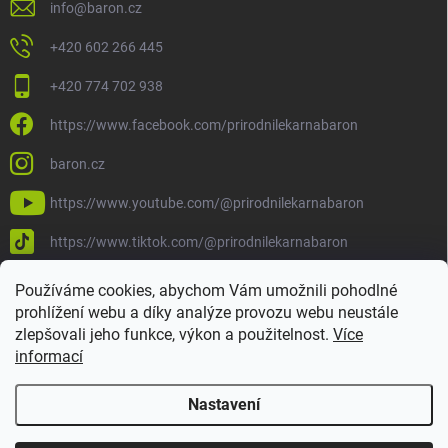
info
@
baron.cz
+420 602 266 445
+420 774 702 938
https://www.facebook.com/prirodnilekarnabaron
baron.cz
https://www.youtube.com/@prirodnilekarnabaron
https://www.tiktok.com/@prirodnilekarnabaron
Používáme cookies, abychom Vám umožnili pohodlné
prohlížení webu a díky analýze provozu webu neustále
zlepšovali jeho funkce, výkon a použitelnost.
Více
informací
Nastavení
Copyright 2026
Baron
. Všechna práva vyhrazena.
Upravit nastavení