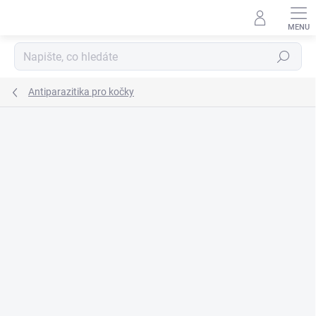
Přejít
na
obsah
Hledat
Antiparazitika pro kočky