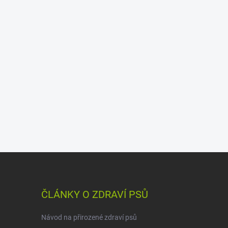
ČLÁNKY O ZDRAVÍ PSŮ
Návod na přirozené zdraví psů