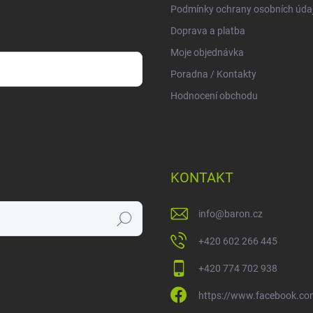
Podmínky ochrany osobních úda
Doprava a platba
Moje objednávka
Poradna / Kontakty
Hodnocení obchodu
sobních údajů
KONTAKT
info
@
baron.cz
Hledat
+420 602 266 445
+420 774 702 938
https://www.facebook.co