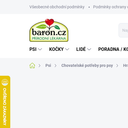
Přejít
Všeobecné obchodní podmínky
Podmínky ochrany 
na
obsah
PSI
KOČKY
LIDÉ
PORADNA / K
Domů
Psi
Chovatelské potřeby pro psy
Hr