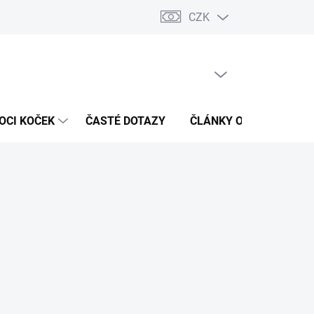
CZK
 / Kontakty
Hodnocení obchodu
PRÁZDNÝ KOŠÍK
NÁKUPNÍ
KOŠÍK
OCI KOČEK
ČASTÉ DOTAZY
ČLÁNKY O ZDRAVÍ