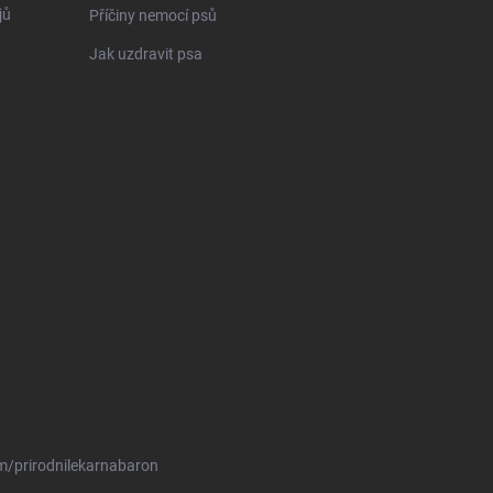
jů
Příčiny nemocí psů
Jak uzdravit psa
m/prirodnilekarnabaron