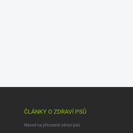
ČLÁNKY O ZDRAVÍ PSŮ
Návod na přirozené zdraví psů