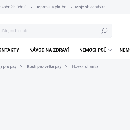
osobních údajů
Doprava a platba
Moje objednávka
Poradna
Hledat
ONTAKTY
NÁVOD NA ZDRAVÍ
NEMOCI PSŮ
NEM
y pro psy
Kosti pro velké psy
Hovězí oháňka