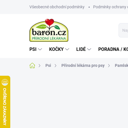
Přejít
Všeobecné obchodní podmínky
Podmínky ochrany 
na
obsah
PSI
KOČKY
LIDÉ
PORADNA / K
Domů
Psi
Přírodní lékárna pro psy
Pamlsk