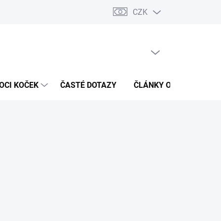
CZK
 / Kontakty
Hodnocení obchodu
PRÁZDNÝ KOŠÍK
NÁKUPNÍ
KOŠÍK
OCI KOČEK
ČASTÉ DOTAZY
ČLÁNKY O ZDRAVÍ