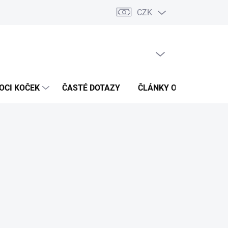
CZK
 / Kontakty
Hodnocení obchodu
PRÁZDNÝ KOŠÍK
NÁKUPNÍ
KOŠÍK
OCI KOČEK
ČASTÉ DOTAZY
ČLÁNKY O ZDRAVÍ