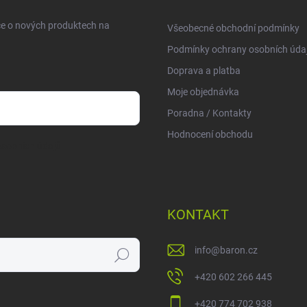
ce o nových produktech na
Všeobecné obchodní podmínky
Podmínky ochrany osobních úda
Doprava a platba
Moje objednávka
Poradna / Kontakty
Hodnocení obchodu
sobních údajů
KONTAKT
info
@
baron.cz
Hledat
+420 602 266 445
+420 774 702 938