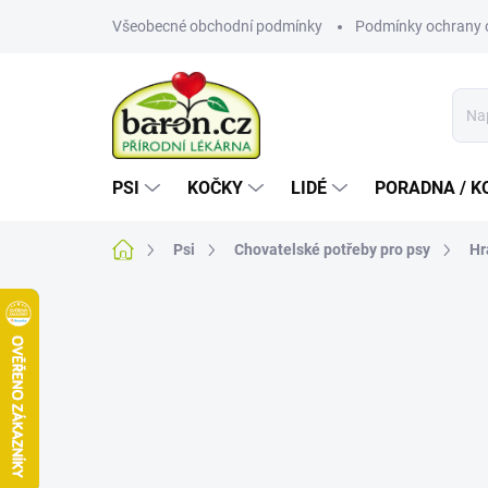
Přejít
Všeobecné obchodní podmínky
Podmínky ochrany 
na
obsah
PSI
KOČKY
LIDÉ
PORADNA / K
Domů
Psi
Chovatelské potřeby pro psy
Hr