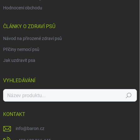
Hodnocení obchodu
ČLÁNKY O ZDRAVÍ PSŮ
Návod na přirozené zdraví psů
Příčiny nemocí psů
Jak uzdravit psa
VYHLEDÁVÁNÍ
Hledat
KONTAKT
info
@
baron.cz