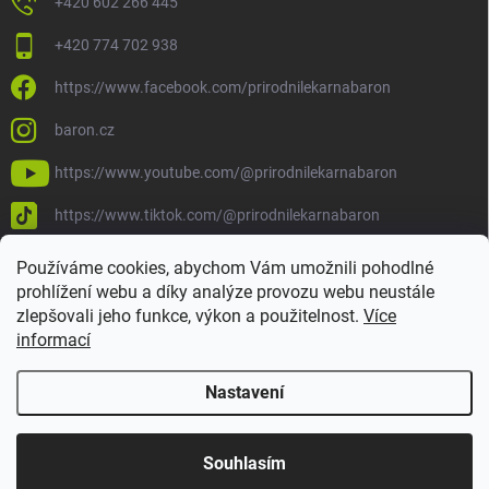
+420 602 266 445
+420 774 702 938
https://www.facebook.com/prirodnilekarnabaron
baron.cz
https://www.youtube.com/@prirodnilekarnabaron
https://www.tiktok.com/@prirodnilekarnabaron
Používáme cookies, abychom Vám umožnili pohodlné
prohlížení webu a díky analýze provozu webu neustále
zlepšovali jeho funkce, výkon a použitelnost.
Více
informací
Nastavení
Copyright 2026
Baron
. Všechna práva vyhrazena.
Upravit nastavení
cookies
Souhlasím
Vytvořil Shoptet