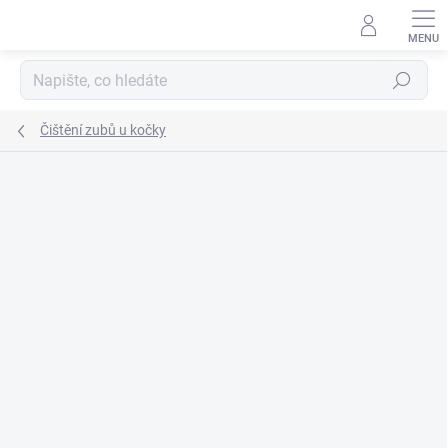
Přejít
na
obsah
Hledat
Čištění zubů u kočky