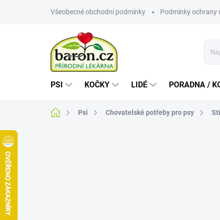
Přejít
Všeobecné obchodní podmínky
Podmínky ochrany 
na
obsah
PSI
KOČKY
LIDÉ
PORADNA / K
Domů
Psi
Chovatelské potřeby pro psy
St