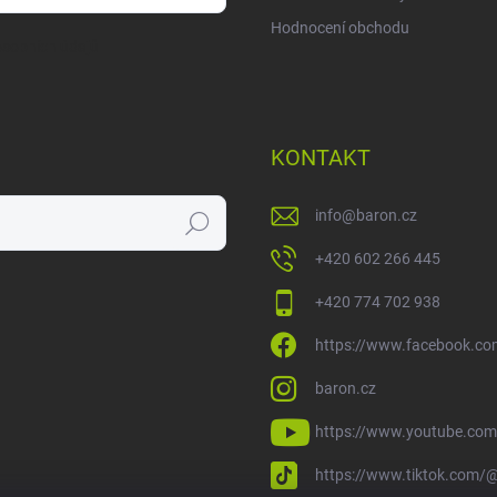
Hodnocení obchodu
sobních údajů
KONTAKT
info
@
baron.cz
Hledat
+420 602 266 445
+420 774 702 938
https://www.facebook.co
baron.cz
https://www.youtube.com
https://www.tiktok.com/@