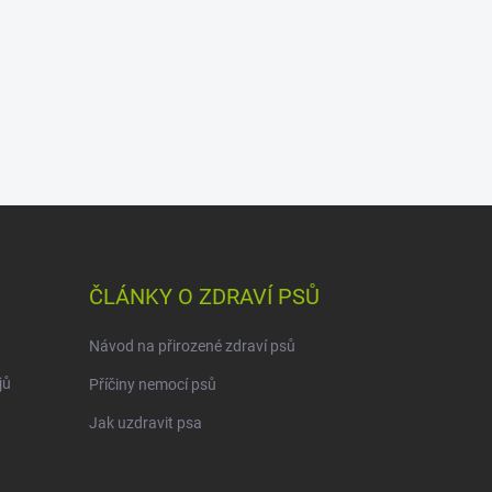
ČLÁNKY O ZDRAVÍ PSŮ
Návod na přirozené zdraví psů
jů
Příčiny nemocí psů
Jak uzdravit psa