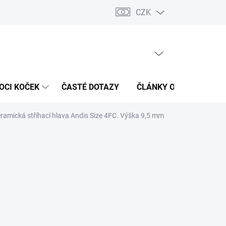
CZK
 / Kontakty
Hodnocení obchodu
PRÁZDNÝ KOŠÍK
NÁKUPNÍ
KOŠÍK
OCI KOČEK
ČASTÉ DOTAZY
ČLÁNKY O ZDRAVÍ
ramická stříhací hlava Andis Size 4FC. Výška 9,5 mm