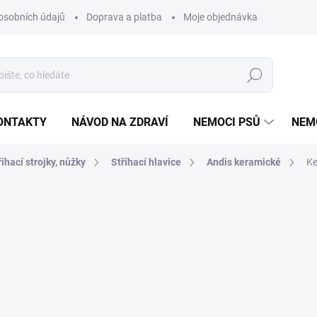
osobních údajů
Doprava a platba
Moje objednávka
Poradna
Hledat
ONTAKTY
NÁVOD NA ZDRAVÍ
NEMOCI PSŮ
NEM
říhací strojky, nůžky
Stříhací hlavice
Andis keramické
Ke