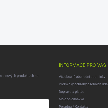
INFORMACE PRO VÁS
ce o nových produktech na
Všeobecné obchodní podmínky
Podmínky ochrany osobních úda
Doprava a platba
Moje objednávka
Poradna / Kontakty