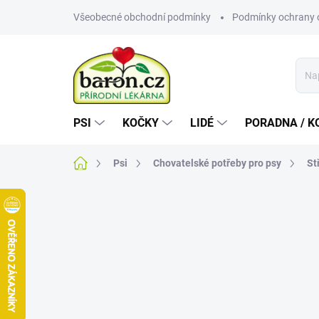
Přejít
Všeobecné obchodní podmínky
Podmínky ochrany 
na
obsah
PSI
KOČKY
LIDÉ
PORADNA / K
Domů
Psi
Chovatelské potřeby pro psy
St