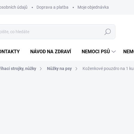
osobních údajů
Doprava a platba
Moje objednávka
Poradna
Hledat
ONTAKTY
NÁVOD NA ZDRAVÍ
NEMOCI PSŮ
NEM
říhací strojky, nůžky
Nůžky na psy
Koženkové pouzdro na 1 ku