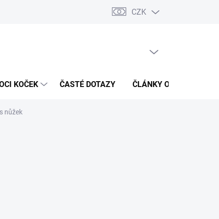
CZK
 / Kontakty
Hodnocení obchodu
PRÁZDNÝ KOŠÍK
NÁKUPNÍ
KOŠÍK
OCI KOČEK
ČASTÉ DOTAZY
ČLÁNKY O ZDRAVÍ
s nůžek