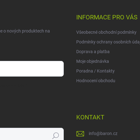
INFORMACE PRO VÁS
ce o nových produktech na
Všeobecné obchodní podmínky
Podmínky ochrany osobních úda
Doprava a platba
Moje objednávka
Poradna / Kontakty
Hodnocení obchodu
sobních údajů
KONTAKT
info
@
baron.cz
Hledat