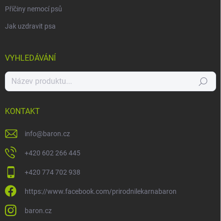
Příčiny nemocí psů
Jak uzdravit psa
VYHLEDÁVÁNÍ
Hledat
KONTAKT
info
@
baron.cz
+420 602 266 445
+420 774 702 938
https://www.facebook.com/prirodnilekarnabaron
baron.cz