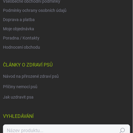
Všeobecné obchodní podmínky
Podmínky ochrany osobních údajů
Doprava a platba
Moje objednávka
Poradna / Kontakty
Hodnocení obchodu
ČLÁNKY O ZDRAVÍ PSŮ
Návod na přirozené zdraví psů
Příčiny nemocí psů
Jak uzdravit psa
VYHLEDÁVÁNÍ
Hledat