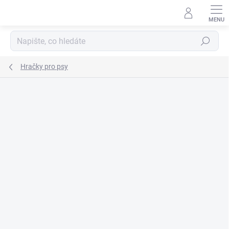
Přejít
na
obsah
Hledat
Hračky pro psy