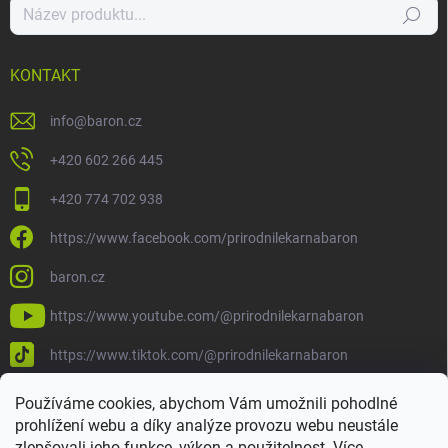
Hledat
KONTAKT
info
@
baron.cz
+420 602 266 445
+420 774 702 938
https://www.facebook.com/prirodnilekarnabaron
baron.cz
https://www.youtube.com/@prirodnilekarnabaron
https://www.tiktok.com/@prirodnilekarnabaron
Používáme cookies, abychom Vám umožnili pohodlné
prohlížení webu a díky analýze provozu webu neustále
zlepšovali jeho funkce, výkon a použitelnost.
Více