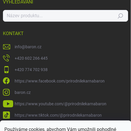
VYHLEDÁVÁNÍ
Hledat
KONTAKT
info
@
baron.cz
+420 602 266 445
+420 774 702 938
https://www.facebook.com/prirodnilekarnabaron
baron.cz
https://www.youtube.com/@prirodnilekarnabaron
https://www.tiktok.com/@prirodnilekarnabaron
Používáme cookies, abychom Vám umožnili pohodlné