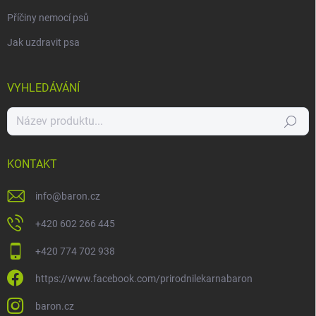
Příčiny nemocí psů
Jak uzdravit psa
VYHLEDÁVÁNÍ
Hledat
KONTAKT
info
@
baron.cz
+420 602 266 445
+420 774 702 938
https://www.facebook.com/prirodnilekarnabaron
baron.cz