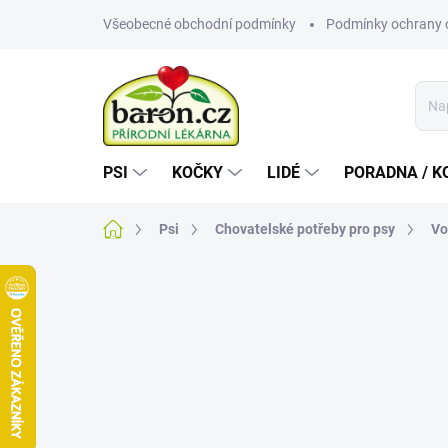
Přejít
Všeobecné obchodní podmínky
Podmínky ochrany 
na
obsah
PSI
KOČKY
LIDÉ
PORADNA / K
Domů
Psi
Chovatelské potřeby pro psy
Vo