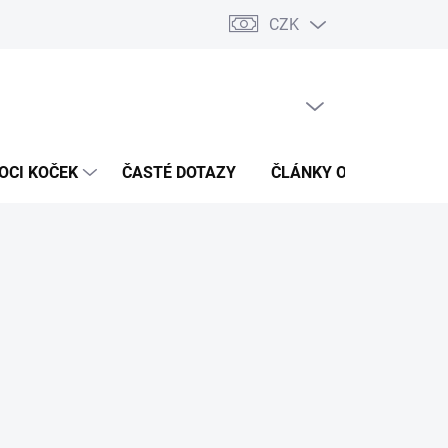
CZK
 / Kontakty
Hodnocení obchodu
PRÁZDNÝ KOŠÍK
NÁKUPNÍ
KOŠÍK
OCI KOČEK
ČASTÉ DOTAZY
ČLÁNKY O ZDRAVÍ