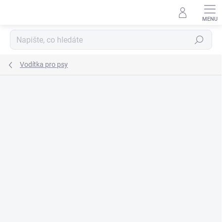
Přejít
na
obsah
Hledat
Vodítka pro psy