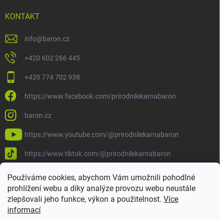
KONTAKT
info
@
baron.cz
+420 602 266 445
+420 774 702 938
https://www.facebook.com/prirodnilekarnabaron
baron.cz
https://www.youtube.com/@prirodnilekarnabaron
https://www.tiktok.com/@prirodnilekarnabaron
Používáme cookies, abychom Vám umožnili pohodlné
prohlížení webu a díky analýze provozu webu neustále
zlepšovali jeho funkce, výkon a použitelnost.
Více
informací