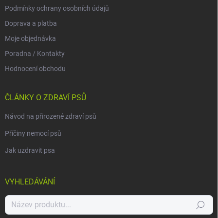
Podmínky ochrany osobních údajů
Doprava a platba
Moje objednávka
Poradna / Kontakty
Hodnocení obchodu
ČLÁNKY O ZDRAVÍ PSŮ
Návod na přirozené zdraví psů
Příčiny nemocí psů
Jak uzdravit psa
VYHLEDÁVÁNÍ
Hledat