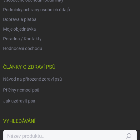
Všeobecné obchodní podmínky
Podmínky ochrany osobních údajů
Doprava a platba
Moje objednávka
Poradna / Kontakty
Hodnocení obchodu
ČLÁNKY O ZDRAVÍ PSŮ
Návod na přirozené zdraví psů
Příčiny nemocí psů
Jak uzdravit psa
VYHLEDÁVÁNÍ
Hledat