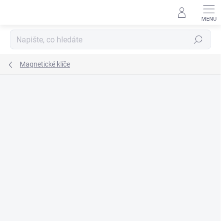
Přejít
na
obsah
Hledat
Magnetické klíče