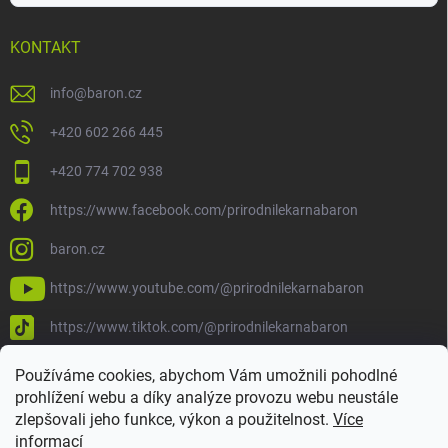
KONTAKT
info
@
baron.cz
+420 602 266 445
+420 774 702 938
https://www.facebook.com/prirodnilekarnabaron
baron.cz
https://www.youtube.com/@prirodnilekarnabaron
https://www.tiktok.com/@prirodnilekarnabaron
Používáme cookies, abychom Vám umožnili pohodlné
prohlížení webu a díky analýze provozu webu neustále
zlepšovali jeho funkce, výkon a použitelnost.
Více
informací