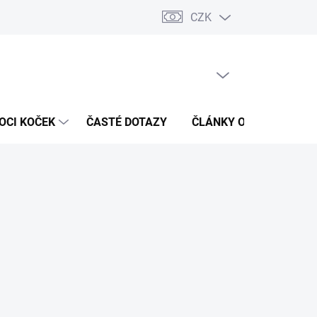
CZK
 / Kontakty
Hodnocení obchodu
PRÁZDNÝ KOŠÍK
NÁKUPNÍ
KOŠÍK
OCI KOČEK
ČASTÉ DOTAZY
ČLÁNKY O ZDRAVÍ