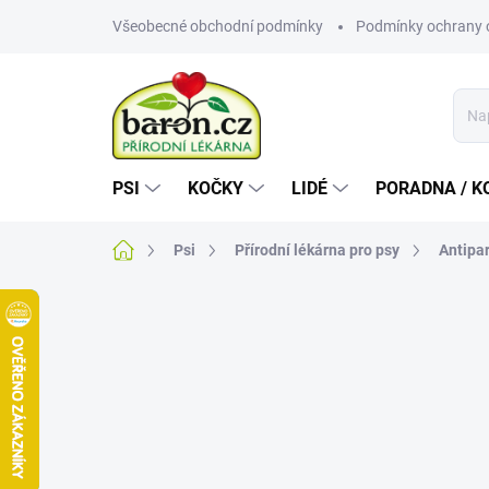
Přejít
Všeobecné obchodní podmínky
Podmínky ochrany 
na
obsah
PSI
KOČKY
LIDÉ
PORADNA / K
Domů
Psi
Přírodní lékárna pro psy
Antipar