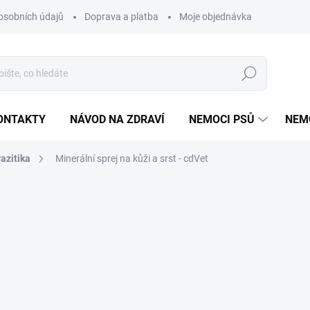
osobních údajů
Doprava a platba
Moje objednávka
Poradna
Hledat
ONTAKTY
NÁVOD NA ZDRAVÍ
NEMOCI PSŮ
NEM
azitika
Minerální sprej na kůži a srst - cdVet