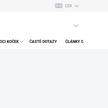
CZK
 / Kontakty
Hodnocení obchodu
PRÁZDNÝ KOŠÍK
NÁKUPNÍ
KOŠÍK
OCI KOČEK
ČASTÉ DOTAZY
ČLÁNKY O ZDRAVÍ