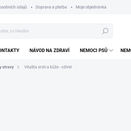
osobních údajů
Doprava a platba
Moje objednávka
Poradna
Hledat
ONTAKTY
NÁVOD NA ZDRAVÍ
NEMOCI PSŮ
NEM
y stravy
Vitalita srsti a kůže - cdVet