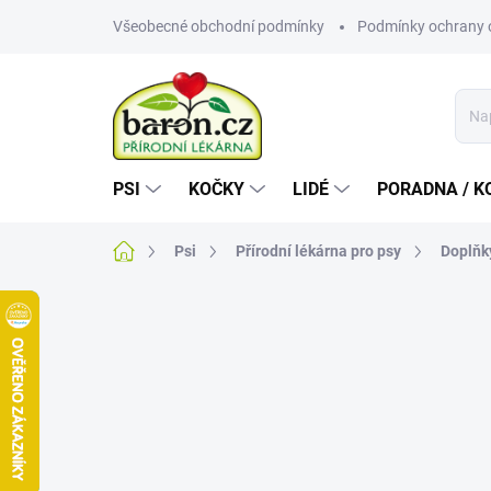
Přejít
Všeobecné obchodní podmínky
Podmínky ochrany 
na
obsah
PSI
KOČKY
LIDÉ
PORADNA / K
Domů
Psi
Přírodní lékárna pro psy
Doplňk