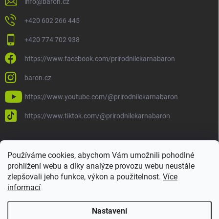
info
@
baron.cz
+420 602 266 445
+420 774 702 938
https://www.facebook.com/prirodnilekarnabaron
baron.cz
https://www.youtube.com/@prirodnilekarnabaron
https://www.tiktok.com/@prirodnilekarnabaron
Používáme cookies, abychom Vám umožnili pohodlné
prohlížení webu a díky analýze provozu webu neustále
zlepšovali jeho funkce, výkon a použitelnost.
Více
informací
Nastavení
Copyright 2026
Baron
. Všechna práva vyhrazena.
Upravit nastavení