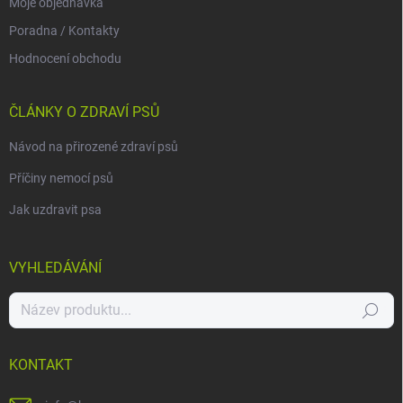
Moje objednávka
Poradna / Kontakty
Hodnocení obchodu
ČLÁNKY O ZDRAVÍ PSŮ
Návod na přirozené zdraví psů
Příčiny nemocí psů
Jak uzdravit psa
VYHLEDÁVÁNÍ
Hledat
KONTAKT