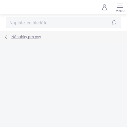
Přejít
na
obsah
Hledat
Náhubky pro psy