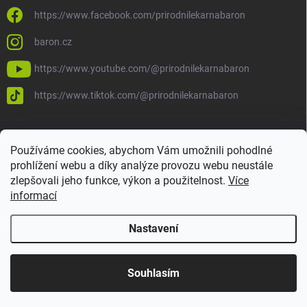
https://www.facebook.com/prirodnilekarnabaron
baron.cz
https://www.youtube.com/@prirodnilekarnabaron
https://www.tiktok.com/@prirodnilekarnabaron
Používáme cookies, abychom Vám umožnili pohodlné
prohlížení webu a díky analýze provozu webu neustále
zlepšovali jeho funkce, výkon a použitelnost.
Více
informací
Nastavení
Copyright 2026
Baron
. Všechna práva vyhrazena.
Upravit nastavení
cookies
Vytvořil Shoptet
Souhlasím