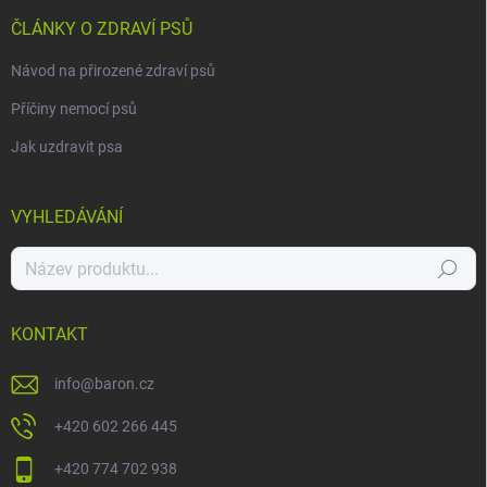
ČLÁNKY O ZDRAVÍ PSŮ
Návod na přirozené zdraví psů
Příčiny nemocí psů
Jak uzdravit psa
VYHLEDÁVÁNÍ
Hledat
KONTAKT
info
@
baron.cz
+420 602 266 445
+420 774 702 938