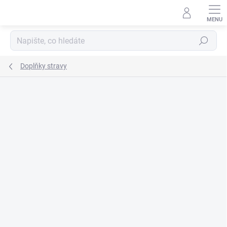
Přejít
na
obsah
Hledat
Doplňky stravy