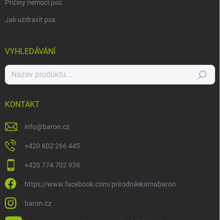
Příčiny nemocí psů
Jak uzdravit psa
VYHLEDÁVÁNÍ
Hledat
KONTAKT
info
@
baron.cz
+420 602 266 445
+420 774 702 938
https://www.facebook.com/prirodnilekarnabaron
baron.cz