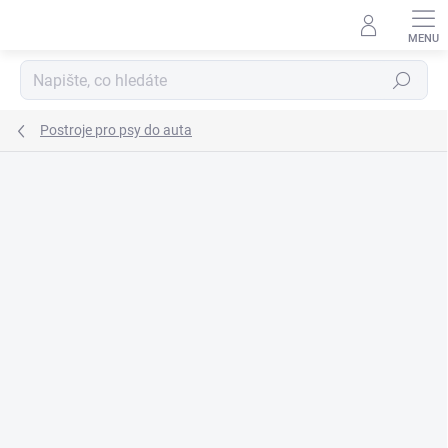
Přejít
na
obsah
Hledat
Postroje pro psy do auta