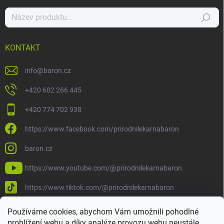
Hledat
KONTAKT
info
@
baron.cz
+420 602 266 445
+420 774 702 938
https://www.facebook.com/prirodnilekarnabaron
baron.cz
https://www.youtube.com/@prirodnilekarnabaron
https://www.tiktok.com/@prirodnilekarnabaron
Používáme cookies, abychom Vám umožnili pohodlné
prohlížení webu a díky analýze provozu webu neustále